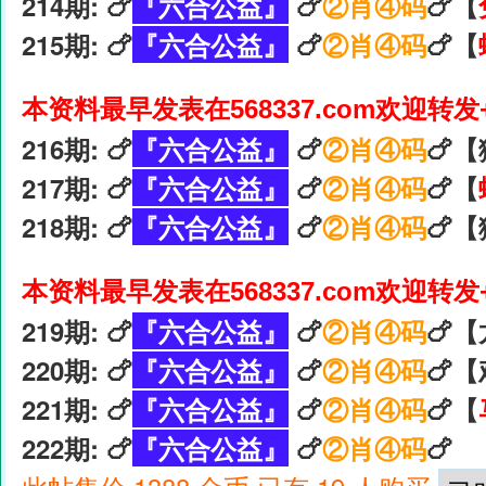
214期: 🍗
『六合公益』
🍗
②肖④码
🍗【
215期: 🍗
『六合公益』
🍗
②肖④码
🍗【
本资料最早发表在568337.com欢迎转发
216期: 🍗
『六合公益』
🍗
②肖④码
🍗【
217期: 🍗
『六合公益』
🍗
②肖④码
🍗【
218期: 🍗
『六合公益』
🍗
②肖④码
🍗【
本资料最早发表在568337.com欢迎转发
219期: 🍗
『六合公益』
🍗
②肖④码
🍗【
220期: 🍗
『六合公益』
🍗
②肖④码
🍗【
221期: 🍗
『六合公益』
🍗
②肖④码
🍗【
222期: 🍗
『六合公益』
🍗
②肖④码
🍗