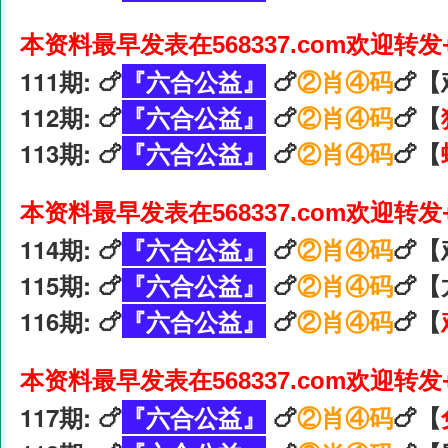
本资料最早发表在568337.com欢迎转发
111期: 🍗
『六合公益』
🍗
②肖④码
🍗【
112期: 🍗
『六合公益』
🍗
②肖④码
🍗【
113期: 🍗
『六合公益』
🍗
②肖④码
🍗【
本资料最早发表在568337.com欢迎转发
114期: 🍗
『六合公益』
🍗
②肖④码
🍗【
115期: 🍗
『六合公益』
🍗
②肖④码
🍗【
116期: 🍗
『六合公益』
🍗
②肖④码
🍗【
本资料最早发表在568337.com欢迎转发
117期: 🍗
『六合公益』
🍗
②肖④码
🍗【