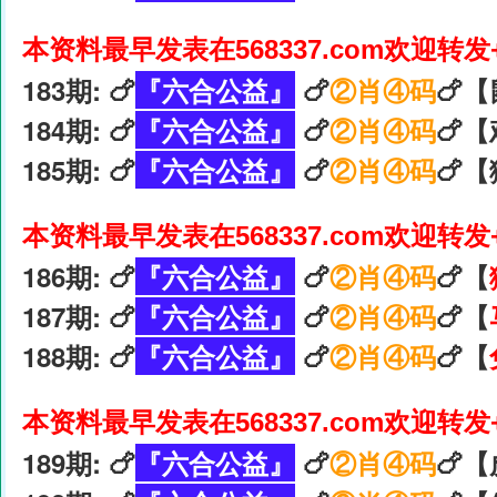
本资料最早发表在568337.com欢迎转发
183期: 🍗
『六合公益』
🍗
②肖④码
🍗【
184期: 🍗
『六合公益』
🍗
②肖④码
🍗【
185期: 🍗
『六合公益』
🍗
②肖④码
🍗【
本资料最早发表在568337.com欢迎转发
186期: 🍗
『六合公益』
🍗
②肖④码
🍗【
187期: 🍗
『六合公益』
🍗
②肖④码
🍗【
188期: 🍗
『六合公益』
🍗
②肖④码
🍗【
本资料最早发表在568337.com欢迎转发
189期: 🍗
『六合公益』
🍗
②肖④码
🍗【