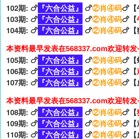
102期: 🍗
『六合公益』
🍗
②肖④码
🍗【
103期: 🍗
『六合公益』
🍗
②肖④码
🍗【
104期: 🍗
『六合公益』
🍗
②肖④码
🍗【
本资料最早发表在568337.com欢迎转发
105期: 🍗
『六合公益』
🍗
②肖④码
🍗【
106期: 🍗
『六合公益』
🍗
②肖④码
🍗【
107期: 🍗
『六合公益』
🍗
②肖④码
🍗【
本资料最早发表在568337.com欢迎转发
108期: 🍗
『六合公益』
🍗
②肖④码
🍗【
109期: 🍗
『六合公益』
🍗
②肖④码
🍗【
110期: 🍗
『六合公益』
🍗
②肖④码
🍗【