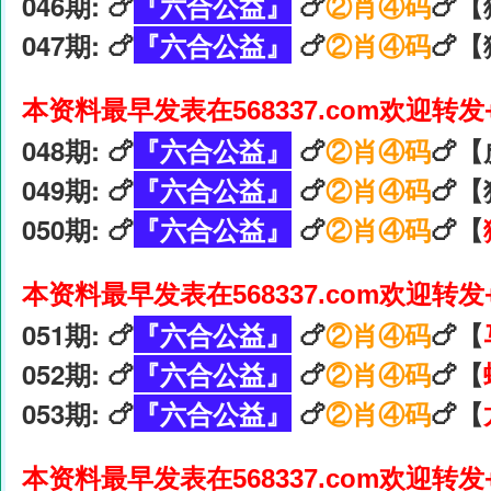
046期: 🍗
『六合公益』
🍗
②肖④码
🍗【
047期: 🍗
『六合公益』
🍗
②肖④码
🍗【
本资料最早发表在568337.com欢迎转发
048期: 🍗
『六合公益』
🍗
②肖④码
🍗【
049期: 🍗
『六合公益』
🍗
②肖④码
🍗【
050期: 🍗
『六合公益』
🍗
②肖④码
🍗【
本资料最早发表在568337.com欢迎转发
051期: 🍗
『六合公益』
🍗
②肖④码
🍗【
052期: 🍗
『六合公益』
🍗
②肖④码
🍗【
053期: 🍗
『六合公益』
🍗
②肖④码
🍗【
本资料最早发表在568337.com欢迎转发