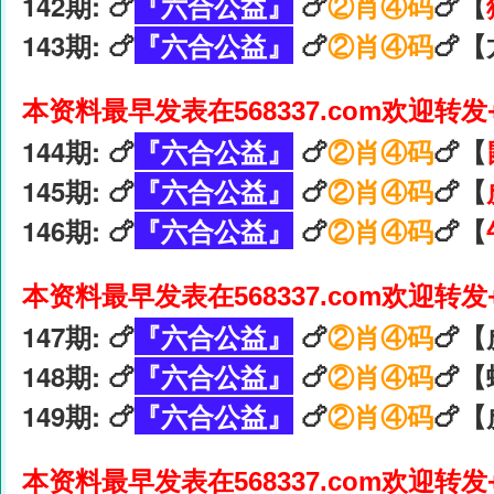
142期: 🍗
『六合公益』
🍗
②肖④码
🍗【
143期: 🍗
『六合公益』
🍗
②肖④码
🍗【
本资料最早发表在568337.com欢迎转发
144期: 🍗
『六合公益』
🍗
②肖④码
🍗【
145期: 🍗
『六合公益』
🍗
②肖④码
🍗【
146期: 🍗
『六合公益』
🍗
②肖④码
🍗【
本资料最早发表在568337.com欢迎转发
147期: 🍗
『六合公益』
🍗
②肖④码
🍗【
148期: 🍗
『六合公益』
🍗
②肖④码
🍗【
149期: 🍗
『六合公益』
🍗
②肖④码
🍗【
本资料最早发表在568337.com欢迎转发