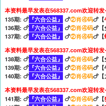
本资料最早发表在568337.com欢迎转发
135期: 🍗
『六合公益』
🍗
②肖④码
🍗【
136期: 🍗
『六合公益』
🍗
②肖④码
🍗【
137期: 🍗
『六合公益』
🍗
②肖④码
🍗【
本资料最早发表在568337.com欢迎转发
138期: 🍗
『六合公益』
🍗
②肖④码
🍗【
139期: 🍗
『六合公益』
🍗
②肖④码
🍗【
140期: 🍗
『六合公益』
🍗
②肖④码
🍗【
本资料最早发表在568337.com欢迎转发
141期: 🍗
『六合公益』
🍗
②肖④码
🍗【