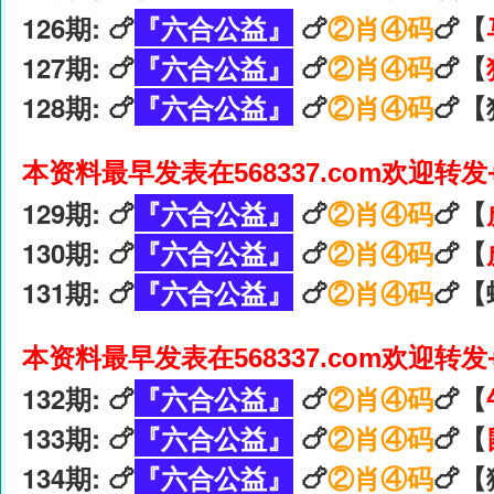
126期: 🍗
『六合公益』
🍗
②肖④码
🍗【
127期: 🍗
『六合公益』
🍗
②肖④码
🍗【
128期: 🍗
『六合公益』
🍗
②肖④码
🍗【
本资料最早发表在568337.com欢迎转发
129期: 🍗
『六合公益』
🍗
②肖④码
🍗【
130期: 🍗
『六合公益』
🍗
②肖④码
🍗【
131期: 🍗
『六合公益』
🍗
②肖④码
🍗【
本资料最早发表在568337.com欢迎转发
132期: 🍗
『六合公益』
🍗
②肖④码
🍗【
133期: 🍗
『六合公益』
🍗
②肖④码
🍗【
134期: 🍗
『六合公益』
🍗
②肖④码
🍗【